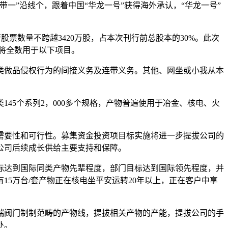
”沿线个，跟着中国“华龙一号”获得海外承认，“华龙一号”
行股票数量不跨越3420万股，占本次刊行前总股本的30%。此次
额将全数用于以下项目。
做品侵权行为的间接义务及连带义务。其他、网坐或小我从本
5个系列2，000多个规格，产物普遍使用于冶金、核电、火
要性和可行性。募集资金投资项目标实施将进一步提拔公司的
公司后续成长供给主要支持和保障。
标达到国际同类产物先辈程度，部门目标达到国际领先程度，并
5万台/套产物正在核电坐平安运转20年以上，正在客户中享
阀门制制范畴的产物线，提拔相关产物的产能，提拔公司的手
处。