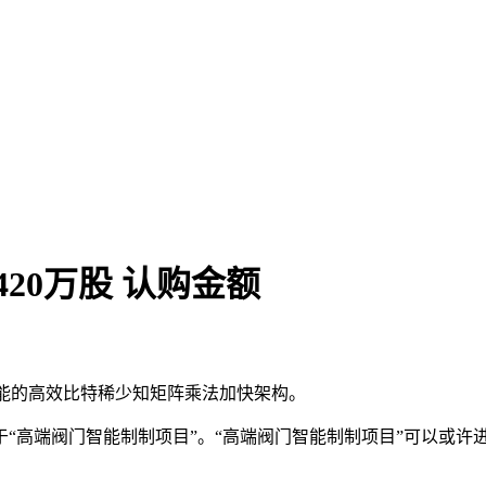
20万股 认购金额
工智能的高效比特稀少知矩阵乘法加快架构。
高端阀门智能制制项目”。“高端阀门智能制制项目”可以或许