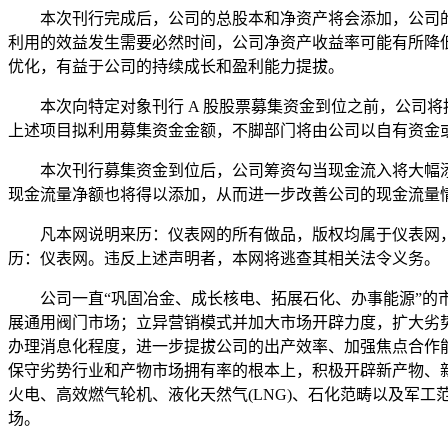
本次刊行完成后，公司的总股本和净资产将会添加，公司的
利用的效益发生需要必然时间，公司净资产收益率可能有所降
优化，有益于公司的持续成长和盈利能力提拔。
本次向特定对象刊行 A 股股票募集资金到位之前，公司将
上述项目拟利用募集资金金额，不脚部门将由公司以自有资金
本次刊行募集资金到位后，公司筹资勾当现金流入将大幅添
现金流量净额也将得以添加，从而进一步改善公司的现金流量
凡本网说明来历：仪表网的所有做品，版权均属于仪表网，
历：仪表网。违反上述声明者，本网将逃查其相关法令义务。
公司一直“巩固冶金、成长核电、拓展石化、办事能源”的市
展通用阀门市场；立异营销模式并加大市场开辟力度，扩大劣
办理消息化程度，进一步提拔公司的出产效率、加强焦点合作
保守劣势行业和产物市场拥有率的根本上，积极开辟新产物、
火电、高效燃气轮机、液化天然气(LNG)、石化范畴以及军
场。