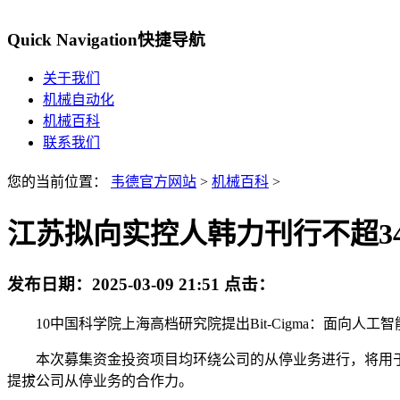
Quick Navigation
快捷导航
关于我们
机械自动化
机械百科
联系我们
您的当前位置：
韦德官方网站
>
机械百科
>
江苏拟向实控人韩力刊行不超34
发布日期：
2025-03-09 21:51
点击：
10中国科学院上海高档研究院提出Bit-Cigma：面向人
本次募集资金投资项目均环绕公司的从停业务进行，将用于“
提拔公司从停业务的合作力。