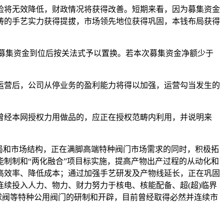
将无效降低，财政情况将获得改善。短期来看，因为募集资金
畴的手艺实力获得提拔，市场领先地位获得巩固，本钱布局获得
募集资金到位后按关法式予以置换。若本次募集资金净额少于
营后，公司从停业务的盈利能力将得以加强，运营勾当发生的
经本网授权力用做品的，应正在授权范畴内利用，并说明来
局和市场结构，正在满脚高端特种阀门市场需求的同时，积极拓
制制和“两化融合”项目标实施，提高产物出产过程的从动化和
高效率、降低成本；通过加强手艺研发及产物线延长，正在巩固
续投入人力、物力、财力努力于核电、核能配备、超(超)临界
球阀等特种公用阀门的研制和开辟，目前曾经取得必然并连续市