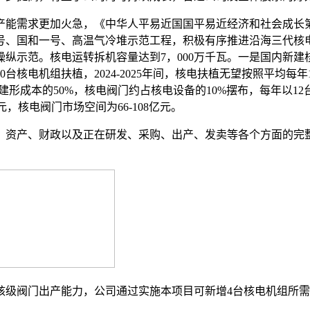
需求更加火急，《中华人平易近国国平易近经济和社会成长第十
号、国和一号、高温气冷堆示范工程，积极有序推进沿海三代核电
纵示范。核电运转拆机容量达到7，000万千瓦。一是国内新
10台核电机组扶植，2024-2025年间，核电扶植无望按照平均每
形成本的50%，核电阀门约占核电设备的10%摆布，每年以12台
亿元，核电阀门市场空间为66-108亿元。
资产、财政以及正在研发、采购、出产、发卖等各个方面的完整
级阀门出产能力，公司通过实施本项目可新增4台核电机组所需