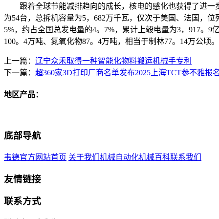
跟着全球节能减排趋向的成长，核电的感化也获得了进一步承认
为54台，总拆机容量为5，682万千瓦，仅次于美国、法国，位
5%，约占全国总发电量的4。7%，累计上彀电量为3，917。
100。4万吨、氮氧化物87。4万吨，相当于制林77。14万公顷。
上一篇：
辽宁众禾取得一种智能化物料搬运机械手专利
下一篇：
超360家3D打印厂商名单发布2025上海TCT参不雅报
地区产品：
底部导航
韦德官方网站首页
关于我们
机械自动化
机械百科
联系我们
友情链接
联系方式