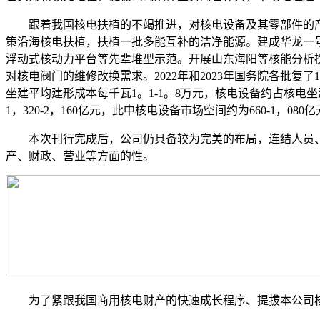
跟着我国核电扶植的不竭推进，对核电设备及其零部件的产能
策沿海核电扶植，扶植一批多能互补的洁净能源。建成华龙一
浮动式核动力平台等先辈堆型示范。开展山东海阳等核能分析操
对核电阀门的维修改换需求。2022年和2023年国务院各批复了
坐建平均建形成本每千瓦1。1-1。8万元，核电设备约占核电坐建
1，320-2，160亿元，此中核电设备市场空间约为660-1，080
本次刊行完成后，公司仍具备较为完美的布局，连结人员、
产、财政、营业等方面的性。
为了紧跟我国商用核电财产的快速成长程序、提拔本公司核