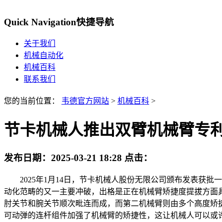
Quick Navigation
快捷导航
关于我们
机械自动化
机械百科
联系我们
您的当前位置：
韦德官方网站
>
机械百科
>
节卡机械人推出双臂机械臂专利
发布日期：
2025-03-21 18:28
点击：
2025年1月14日，节卡机械人股份无限公司颁布发表获批一项
动化范畴的又一主要冲破，出格是正在机械臂矫捷度提拔方面
肘关节和腕关节顺次毗连而成，而第二机械臂则由多个高度矫
可动弹的连杆组件加强了机械臂的矫捷性，这让机械人可以或