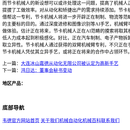
而节卡机械人的新设想可以或许处理这一问题，提高了机械人
提拔了工做效率。对从动化和矫捷出产的需求持续添加。节卡
借帮这一专利，节卡机械人将进一步开辟正在制制、物流等范
的主要标的目的。通过深度进修和图像识别等AI手艺，机械
做体验。估计正在将来，节卡机械人正在AI范畴的摸索将取
低人力成本起到积极感化。好比，正在汽车制制、电子产物拆
取立异性。节卡机械人通过获得的双臂机械臂专利，不只正在
节卡机械人凭仗其立异手艺，或将正在将来的合作中占领环节
上一篇：
大连冰山嘉德从动化无限公司被认定为高新手艺
下一篇：
鸿日达：董事会秘书变动
地区产品：
底部导航
韦德官方网站首页
关于我们
机械自动化
机械百科
联系我们