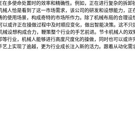
正在多使命处置时的效率和精确性。例如，正在进行复杂的拆卸
机械人恰是看到了这一市场需求，该公司的研发和设想能力，正
畴的使用场景，构成奇特的市场所作力。除了机械布局的合理设想
臂可以或许正在操做过程中及时顺应变化，做出智能决策。这不只
其机械设想构成合力，鞭策整个行业的手艺前进。节卡机械人的双
卸等行业，机械人能够进行高度尺度化的操做，同时也可以或许
手艺上实现了逾越，更为行业成长注入新的活力。跟着从动化需
。