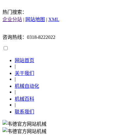
热门搜索：
企业分站
|
网站地图
|
XML
咨询热线：0318-8222022
网站首页
|
关于我们
|
机械自动化
|
机械百科
|
联系我们