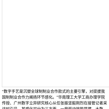
“数字手艺是沉塑全球制制业合作款式的主要引擎，对提拔我
国制制业合作力阐扬环节感化。”华南理工大学工商办理学院
传授、广州数字立异研究核心从任张振坚毅刚烈在接管记者采
访时引见，其感化可分为三方面，一是驱动效能提拔，大数