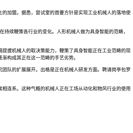
的加盟。据悉，尝试室的首要方针是实现工业机械人的落地使
正在持续鞭策各行业的变化。人形机械人做为具身智能的范畴，
提拔机械人的取决策能力，鞭策了具身智能正在工业范畴的现
逐渐构成其正在这一范畴的手艺劣势。
究团队的扩展展开。出格是正在机械人研发方面。聘请岗亭包罗
相连系。这种气概的机械人正在工场从动化和物风行业的使用