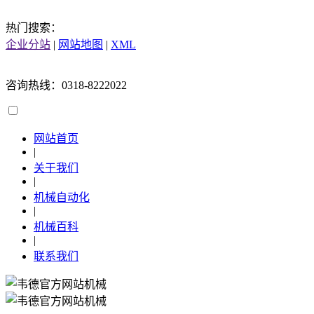
热门搜索：
企业分站
|
网站地图
|
XML
咨询热线：0318-8222022
网站首页
|
关于我们
|
机械自动化
|
机械百科
|
联系我们