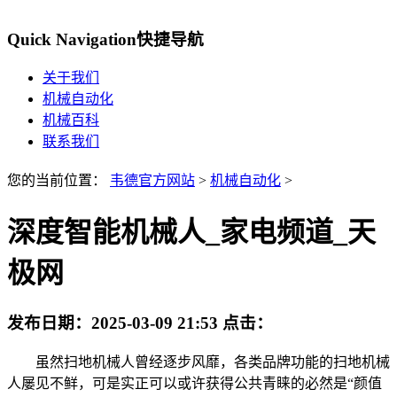
Quick Navigation
快捷导航
关于我们
机械自动化
机械百科
联系我们
您的当前位置：
韦德官方网站
>
机械自动化
>
深度智能机械人_家电频道_天
极网
发布日期：
2025-03-09 21:53
点击：
虽然扫地机械人曾经逐步风靡，各类品牌功能的扫地机械
人屡见不鲜，可是实正可以或许获得公共青睐的必然是“颜值