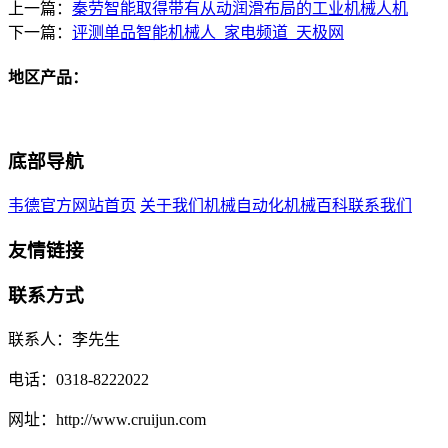
上一篇：
秦劳智能取得带有从动润滑布局的工业机械人机
下一篇：
评测单品智能机械人_家电频道_天极网
地区产品：
底部导航
韦德官方网站首页
关于我们
机械自动化
机械百科
联系我们
友情链接
联系方式
联系人：李先生
电话：0318-8222022
网址：http://www.cruijun.com