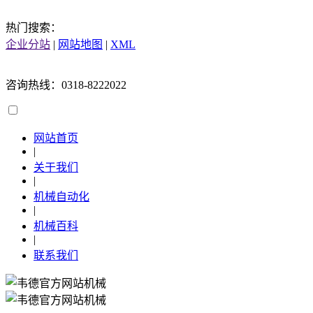
热门搜索：
企业分站
|
网站地图
|
XML
咨询热线：0318-8222022
网站首页
|
关于我们
|
机械自动化
|
机械百科
|
联系我们