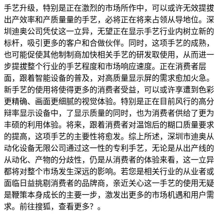
手艺升级，特别是正在激烈的市场所作中，可以或许无效提拔
出产效率和产质量量的手艺，必将正在将来占领从导地位。深
圳迪奥公司凭仗这一立异，无望正在显示手艺行业内树立新的
标杆，吸引更多的客户和合做伙伴。同时，这项手艺的成熟，
也可能促使其他制制商加快相关手艺的研发取使用，从而进一
步提拔整个行业的手艺程度和市场响应速度。正在消费者层
面，跟着智能设备的普及，对高质量显示屏的需求愈加火急。
新手艺的使用将使得更多的消费者受益，可以或许享遭到色彩
更精确、画面更细腻的视觉体验。特别是正在目前风行的高分
辩率显示设备中，了显示质量的同时，也为消费者供给了更为
丰硕的利用体验。将来，跟着消费者对温饱后的糊口质量要求
的提高，这项手艺的主要性将愈发。综上所述，深圳市迪奥从
动化设备无限公司通过这一性的专利手艺，无论是从出产线的
从动化、产物的分歧性，仍是从消费者的体验来看，这一立异
都将对整个市场发生深远的影响。若您是相关行业的从业者或
面临日益挑剔消费者的品牌商，亲近关心这一手艺的使用无疑
是鞭策本身成长的主要一步，激发出更多的市场机遇和用户需
求。前往搜狐，查看更多？。