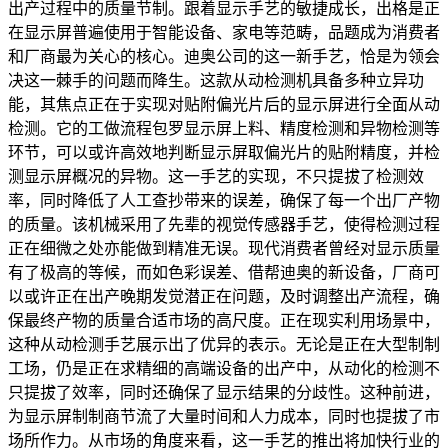
出产过程中的质量节制。跟着显示手艺的敏捷成长，出格是正
在显示屏普遍使用于智能设备、家电等范畴，品题成为消费者
和厂商最为关心的核心。迪奥公司的这一新手艺，恰是为领会
决这一棘手的问题而降生。这款从动检测机具备多种立异功
能，其焦点正在于实现对贴附偏光片后的显示屏进行全面从动
检测。它的工做流程包罗显示屏上料、精度检测和异物检测等
环节，可以或许高效地判断显示屏取偏光片的贴附精度，并检
测显示屏概况的异物。这一手艺的实现，不只提拔了检测效
率，同时降低了人工查抄带来的误差，确保了每一个出厂产物
的质量。该机械采用了先辈的视觉传感器手艺，使得检测过程
正在细微之处亦能做到精准无误。现代消费者曾经对显示质量
有了极高的等候，而如色彩误差、借帮迪奥的新设备，厂商可
以或许正在出产晚期发觉潜正在问题，及时调整出产流程，确
保最终产物的质量合适市场的高尺度。正在现实利用场景中，
这种从动检测手艺展示出了优异的表示。无论是正在大型制制
工场，仍是正在求精细的高端设备的出产中，从动化的检测不
只提拔了效率，同时还确保了显示结果的分歧性。这种前进，
为显示屏制制商节流了大量时间和人力成本，同时也提拔了市
场所作力。从市场的角度来看，这一手艺的推出将加快行业的