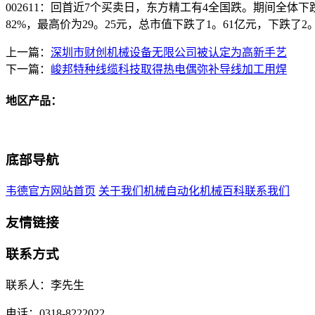
002611：回首近7个买卖日，东方精工有4全国跌。期间全体下跌
82%，最高价为29。25元，总市值下跌了1。61亿元，下
上一篇：
深圳市财创机械设备无限公司被认定为高新手艺
下一篇：
峻邦特种线缆科技取得热电偶弥补导线加工用焊
地区产品：
底部导航
韦德官方网站首页
关于我们
机械自动化
机械百科
联系我们
友情链接
联系方式
联系人：李先生
电话：0318-8222022