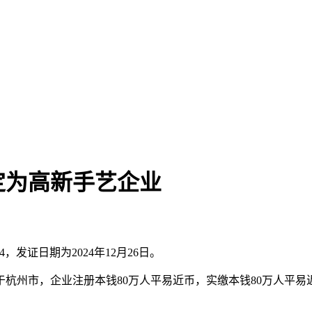
定为高新手艺企业
发证日期为2024年12月26日。
州市，企业注册本钱80万人平易近币，实缴本钱80万人平易