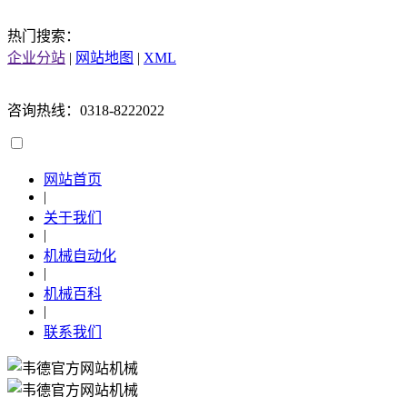
热门搜索：
企业分站
|
网站地图
|
XML
咨询热线：0318-8222022
网站首页
|
关于我们
|
机械自动化
|
机械百科
|
联系我们