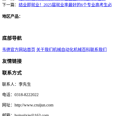
下一篇：
结业即就业！2025届就业率最好的6个专业高考生必
地区产品：
底部导航
韦德官方网站首页
关于我们
机械自动化
机械百科
联系我们
友情链接
联系方式
联系人：李先生
电话：0318-8222022
网址：http://www.cruijun.com
邮箱：huinajixie@163.com