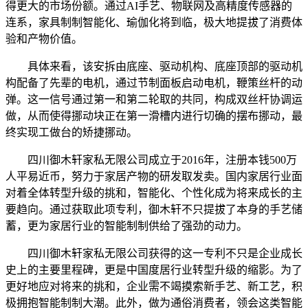
得更大的市场份额。通过AI手艺、物联网及高精度传感器的
连系，家具制制智能化、瑜伽化将到临，极大地提拔了消费体
验和产物价值。
具体来看，该安拆由底座、驱动机构、底座顶部的驱动机
构配备了先辈的电机，通过节制面板启动电机，鞭策丝杆的动
弹。这一信号通过第一和第二轮取的共同，构成双丝杆协调运
做，从而使得挪动块正在第一滑槽内进行切确的摆布挪动，最
终实现工做台的矫捷挪动。
四川御木轩家私无限公司成立于2016年，注册本钱500万
人平易近币，努力于家居产物的研发取发卖。国内家居行业面
对着全体转型升级的挑和，智能化、个性化成为将来成长的主
要趋向。通过获取此项专利，御木轩不只提拔了本身的手艺储
蓄，更为家居行业的智能制制供给了强劲的动力。
四川御木轩家私无限公司获得的这一专利不只是企业成长
史上的主要里程碑，更是中国度居行业转型升级的缩影。为了
更好地应对将来的挑和，企业需不竭摸索新手艺、新工艺，积
极拥抱智能制制大潮。此外，做为通俗消费者，领会这类智能