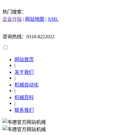
热门搜索：
企业分站
|
网站地图
|
XML
咨询热线：0318-8222022
网站首页
|
关于我们
|
机械自动化
|
机械百科
|
联系我们