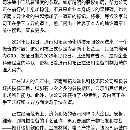
司决策中连结着适度的参取。如斯精明的股权布局，帮力公司
正在前行的上愈加稳健。不只是企业本身成长的里程碑，也为
济南立异企业的兴起添加了一道新的标记。将来，等候这家公
司正在手艺立异的道上，愈加闯出一片属于本人的灿烂篇章！
前往搜狐，查看更多。
2024年1月2日，济南和拓从动化科技无限公司送来了一个
振奋的时辰：该公司被正式认定为高新手艺企业，其证书编号
为GR0，发证日期为2025年1月2日。此通知布告不只是对企业
科研程度的承认，更标记着济南和拓正在通用设备制制范畴的
强大实力。
正在过去的几年中，济南和拓从动化科技无限公司积极参
取招投标项目，脚脚有13次之多的参投履历，显示出其优良的
市场所作能力。此外，该公司还获得了7项专利，表白其正在
手艺开辟和立异方面逐渐了快车道。
正在经商范畴上，济南和拓的表示同样令人注目。安拆、
维修，到机械设备的手艺征询，再到普遍的产物批发和零售
——如计较机软硬件、金属材料、电子产物等，该公司运营的