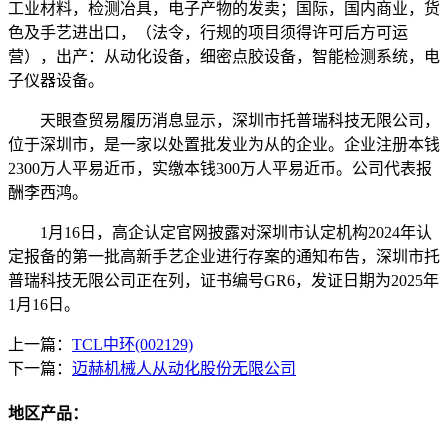
工业材料，检测冶具，电子产物的发卖；国际，国内商业，货
色及手艺进出口，（法令，行规的项目须得许可后方可运
营），出产：从动化设备，细密点胶设备，智能检测系统，电
子仪器设备。
天眼查贸易履历消息显示，深圳市托普瑞科技无限公司，
位于深圳市，是一家以处置批发业为从的企业。企业注册本钱
2300万人平易近币，实缴本钱300万人平易近币。公司代表报
酬李西鸿。
1月16日，高企认定官网披露对深圳市认定机构2024年认
定报备的第一批高新手艺企业进行存案的通知布告，深圳市托
普瑞科技无限公司正在列，证书编号GR6，发证日期为2025年
1月16日。
上一篇：
TCL中环(002129)
下一篇：
迈赫机械人从动化股份无限公司
地区产品：