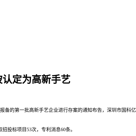
被认定为高新手艺
报备的第一批高新手艺企业进行存案的通知布告，深圳市国科亿道
投标项目53次，专利消息60条。