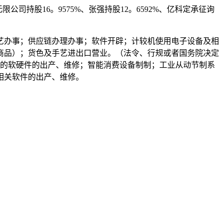
持股16。9575%、张强持股12。6592%、亿科定承征询
办事；供应链办理办事；软件开辟；计较机使用电子设备及相
商品）；货色及手艺进出口营业。（法令、行规或者国务院决定
统的软硬件的出产、维修；智能消费设备制制；工业从动节制系
相关软件的出产、维修。