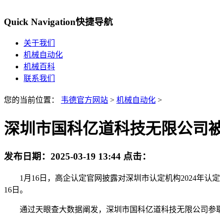
Quick Navigation
快捷导航
关于我们
机械自动化
机械百科
联系我们
您的当前位置：
韦德官方网站
>
机械自动化
>
深圳市国科亿道科技无限公司
发布日期：
2025-03-19 13:44
点击：
1月16日，高企认定官网披露对深圳市认定机构2024年认定
16日。
通过天眼查大数据阐发，深圳市国科亿道科技无限公司参取招