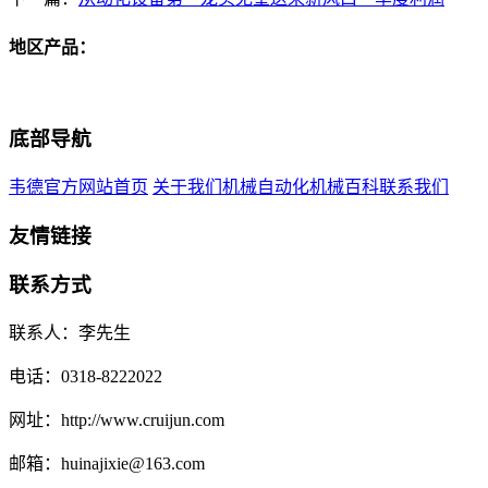
地区产品：
底部导航
韦德官方网站首页
关于我们
机械自动化
机械百科
联系我们
友情链接
联系方式
联系人：李先生
电话：0318-8222022
网址：http://www.cruijun.com
邮箱：huinajixie@163.com