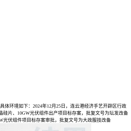
具体环境如下：2024年12月25日，连云港经济手艺开辟区行政
W单晶硅片、10GW光伏组件出产项目标存案，批复文号为坛发改备
产5。2GW光伏组件项目标存案审批，批复文号为大政服技改备