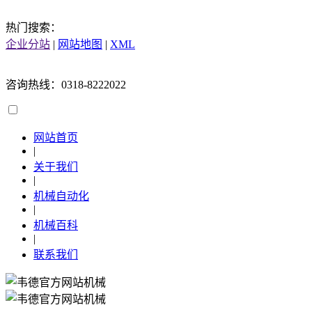
热门搜索：
企业分站
|
网站地图
|
XML
咨询热线：0318-8222022
网站首页
|
关于我们
|
机械自动化
|
机械百科
|
联系我们