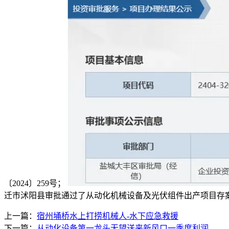
〔2024〕259号；
迁市沭阳县审批通过了从动化机械设备及光伏组件出产项目存案，
上一篇：
宿州埇桥水上打捞机械人-水下应急救援
下一篇：
从动化设备第一龙头无望送来新风口一季度利润